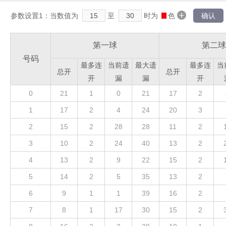
参数设置1：当数值为
至
时为
色
确认
第一球
第二球
号码
最多连
当前遗
最大遗
最多连
当
总开
总开
开
漏
漏
开
0
21
1
0
21
17
2
1
17
2
4
24
20
3
2
15
2
28
28
11
2
3
10
2
24
40
13
2
4
13
2
9
22
15
2
5
14
2
5
35
13
2
6
9
1
1
39
16
2
7
8
1
17
30
15
2