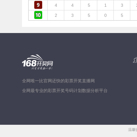
4
4
5
1
3
2
3
5
0
5
全网唯一比官网还快的彩票开奖直播网
全网最专业的彩票开奖号码计划数据分析平台
温馨